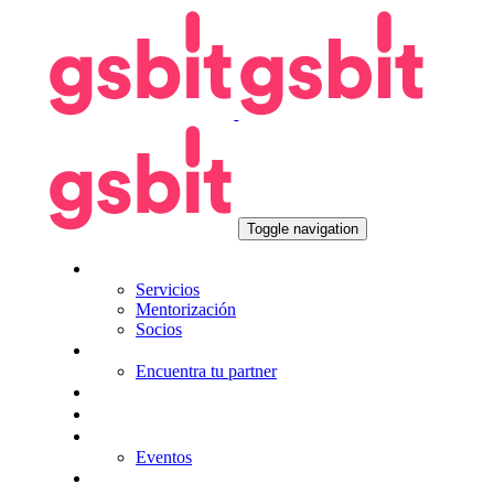
Skip
Skip
links
to
primary
navigation
Skip
to
content
Toggle navigation
Nosotros
Servicios
Mentorización
Socios
Tecnologías
Encuentra tu partner
Seguros
KitDigital
Noticias
Eventos
Contacta